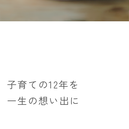
子育ての12年を
一生の想い出に