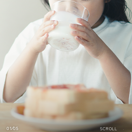
SCROLL
02
05